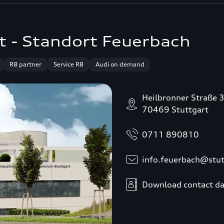
t - Standort Feuerbach
R8 partner
Service R8
Audi on demand
Heilbronner Straße 
70469 Stuttgart
0711 890810
info.feuerbach@stut
Download contact da