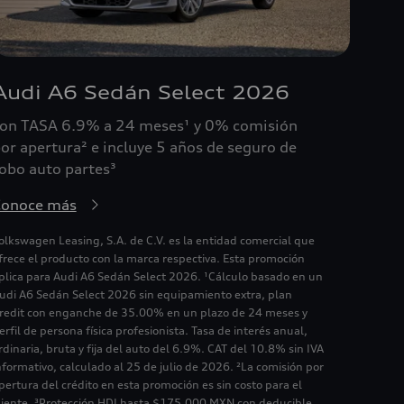
Audi A6 Sedán Select 2026
on TASA 6.9% a 24 meses¹ y 0% comisión
or apertura² e incluye 5 años de seguro de
obo auto partes³
Conoce más
olkswagen Leasing, S.A. de C.V. es la entidad comercial que
frece el producto con la marca respectiva. Esta promoción
plica para Audi A6 Sedán Select 2026. ¹Cálculo basado en un
udi A6 Sedán Select 2026 sin equipamiento extra, plan
redit con enganche de 35.00% en un plazo de 24 meses y
erfil de persona física profesionista. Tasa de interés anual,
rdinaria, bruta y fija del auto del 6.9%. CAT del 10.8% sin IVA
nformativo, calculado al 25 de julio de 2026. ²La comisión por
pertura del crédito en esta promoción es sin costo para el
liente. ³Protección HDI hasta $175,000 MXN con deducible