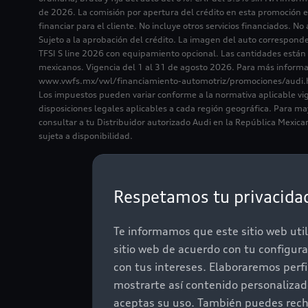
de 2026. La comisión por apertura del crédito en esta promoción 
financiar para el cliente. No incluye otros servicios financiados. N
Sujeto a la aprobación del crédito. La imagen del auto correspond
TFSI S line 2026 con equipamiento opcional. Las cantidades están
mexicanos. Vigencia del 1 al 31 de agosto 2026. Para más informa
www.vwfs.mx/vwl/financiamiento-automotriz/promociones/audi.
Los impuestos pueden variar conforme a la normativa aplicable vi
disposiciones legales aplicables a cada región geográfica. Para m
consultar a tu Distribuidor autorizado Audi en la República Mexica
sujeta a disponibilidad.
Respetamos tu privacida
Te informamos que este sitio web util
sitio web de acuerdo con tu configur
con tus intereses. Elaboraremos perf
Descu
mostrarte así contenido personaliza
aceptas su uso. También puedes recha