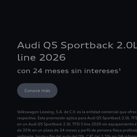
Audi Q5 Sportback 2.0L
line 2026
con 24 meses sin intereses¹
Conoce más
Volkswagen Leasing, S.A. de C.V. es la entidad comercial que ofre
respectiva. Esta promoción aplica para Audi Q5 Sportback 2.0L TFS
en un Audi Q5 Sportback 2.0L TFSI S line 2026 sin equipamiento e
de 35% en un plazo de 24 meses y perfil de persona física profesio
ordinaria, bruta y fija del auto del 0%. CAT del 3.5% sin IVA inform