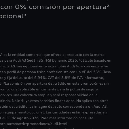
con 0% comisión por apertura²
cional³
V. es la entidad comercial que ofrece el producto con la marca
lica para Audi A3 Sedán 35 TFSI Dynamic 2026. ¹Cálculo basado en
amic 2026 sin equipamiento extra, plan Audi Now con enganche
 y perfil de persona física profesionista con un VF del 53%. Tasa
ta y fija del auto del 6.94%. CAT del 8.8% sin IVA informativo,
6. ²La comisión por apertura del crédito en esta promoción es sin
 promocional aplicable únicamente para la póliza de seguro
Services una cobertura amplia y será responsabilidad de la
nda. No incluye otros servicios financiados. No aplica con otras
ación del crédito. La imagen del auto corresponde a un Audi A3
n equipamiento opcional. Las cantidades están expresadas en
1 al 31 de agosto 2026. Para más información consulta
nto-automotriz/promociones/audi.html