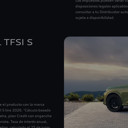
Los impuestos pueden variar co
disposiciones legales aplicabl
consultar a tu Distribuidor aut
sujeta a disponibilidad.
 TFSI S
ce el producto con la marca
I S line 2026. ¹Cálculo basado
xtra, plan Credit con enganche
nista. Tasa de interés anual,
ativo, calculado al 25 de junio