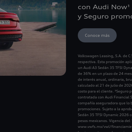
con Audi Now¹ 
y Seguro promo
Conoce más
Volkswagen Leasing, S.A. de C.
respectiva. Esta promoción ap
un Audi A3 Sedán 35 TFSI Dyn
de 36% en un plazo de 24 meses
de interés anual, ordinaria, bru
calculado al 21 de julio de 202
costo para el cliente. ³Seguro
contratada con Audi Financial 
compañía aseguradora que lo bri
promociones. Sujeto a la aprob
Sedán 35 TFSI Dynamic 2026 co
pesos mexicanos. Vigencia del 
www.vwfs.mx/vwl/financiamie