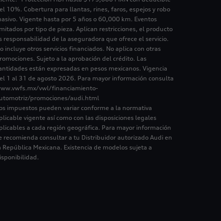
el 10%. Cobertura para llantas, rines, faros, espejos y robo
asivo. Vigente hasta por 5 años o 60,000 km. Eventos
imitados por tipo de pieza. Aplican restricciones, el producto
s responsabilidad de la aseguradora que ofrece el servicio.
o incluye otros servicios financiados. No aplica con otras
romociones. Sujeto a la aprobación del crédito. Las
antidades están expresadas en pesos mexicanos. Vigencia
el 1 al 31 de agosto 2026. Para mayor información consulta
ww.vwfs.mx/vwl/financiamiento-
utomotriz/promociones/audi.html
os impuestos pueden variar conforme a la normativa
plicable vigente así como con las disposiciones legales
plicables a cada región geográfica. Para mayor información
e recomienda consultar a tu Distribuidor autorizado Audi en
a República Mexicana. Existencia de modelos sujeta a
isponibilidad.