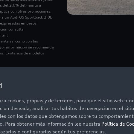
es del 2.6% del monto a
o aplica con otras promociones.
e a un Audi Q5 Sportback 2.0L
 expresadas en pesos
ción consulta
html
gente así como con las
ayor información se recomienda
na. Existencia de modelos
d
iza cookies, propias y de terceros, para que el sitio web fu
ación deseada, analizar tus hábitos de navegación en el sit
iles con los datos que obtengamos sobre tu comportamiento
bre más promo
do. Para obtener más información lee nuestra
Política de Co
zarlas o configurarlas según tus preferencias.