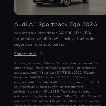
Audi A1 Sportback Ego 2026
con mensualidad desde $4,900 MXN (IVA
incluido) con Audi Now¹ e incluye 5 años de
seguro de robo auto partes²
Conoce más
Volkswagen Leasing, S.A. de C.V. es la entidad comercial que
ofrece el producto con la marca respectiva. Esta promoción
aplica para Audi A1 Sportback 30 TFSI Ego 2026. ¹Cálculo
basado en Audi A1 Sportback 30 TFSI Ego 2026 sin
equipamiento extra, plan Audi Now con enganche de 38.80%
en un plazo de 24 meses y perfil de persona física
profesionista con un VF del 53%. Tasa de interés anual,
ordinaria, bruta y fija del auto del 6.94%. CAT del 8.8% sin IVA
informativo, calculado al 1 de julio del 2026. La comisión por
apertura del crédito en esta promoción es del 2.6% del monto