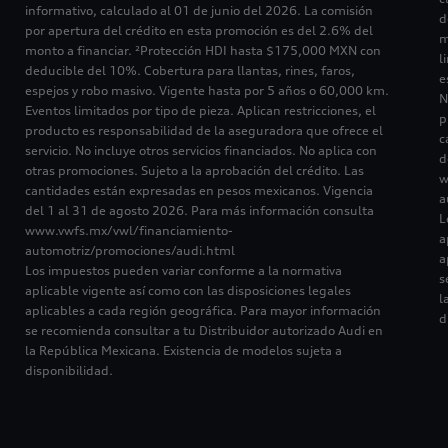
informativo, calculado al 01 de junio del 2026. La comisión
d
por apertura del crédito en esta promoción es del 2.6% del
m
monto a financiar. ²Protección HDI hasta $175,000 MXN con
l
deducible del 10%. Cobertura para llantas, rines, faros,
e
espejos y robo masivo. Vigente hasta por 5 años o 60,000 km.
N
Eventos limitados por tipo de pieza. Aplican restricciones, el
p
producto es responsabilidad de la aseguradora que ofrece el
c
servicio. No incluye otros servicios financiados. No aplica con
d
otras promociones. Sujeto a la aprobación del crédito. Las
w
cantidades están expresadas en pesos mexicanos. Vigencia
a
del 1 al 31 de agosto 2026. Para más información consulta
L
www.vwfs.mx/vwl/financiamiento-
a
automotriz/promociones/audi.html
a
Los impuestos pueden variar conforme a la normativa
s
aplicable vigente así como con las disposiciones legales
l
aplicables a cada región geográfica. Para mayor información
d
se recomienda consultar a tu Distribuidor autorizado Audi en
la República Mexicana. Existencia de modelos sujeta a
disponibilidad.