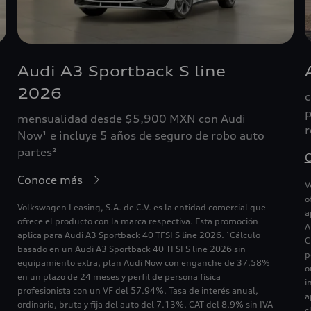
Audi A3 Sportback S line
2026
c
p
mensualidad desde $5,900 MXN con Audi
r
Now¹ e incluye 5 años de seguro de robo auto
partes²
Conoce más
V
o
Volkswagen Leasing, S.A. de C.V. es la entidad comercial que
a
ofrece el producto con la marca respectiva. Esta promoción
A
aplica para Audi A3 Sportback 40 TFSI S line 2026. ¹Cálculo
C
basado en un Audi A3 Sportback 40 TFSI S line 2026 sin
p
equipamiento extra, plan Audi Now con enganche de 37.58%
o
en un plazo de 24 meses y perfil de persona física
i
profesionista con un VF del 57.94%. Tasa de interés anual,
a
ordinaria, bruta y fija del auto del 7.13%. CAT del 8.9% sin IVA
c